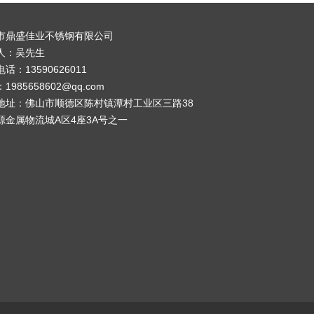
市鼎盛佳业不锈钢有限公司
人：吴先生
话：13590626011
1985658602@qq.com
地址：佛山市顺德区陈村镇潭村工业区三路38
源金属物流城A区4座3A号之一