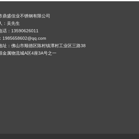
市鼎盛佳业不锈钢有限公司
人：吴先生
话：13590626011
1985658602@qq.com
地址：佛山市顺德区陈村镇潭村工业区三路38
源金属物流城A区4座3A号之一