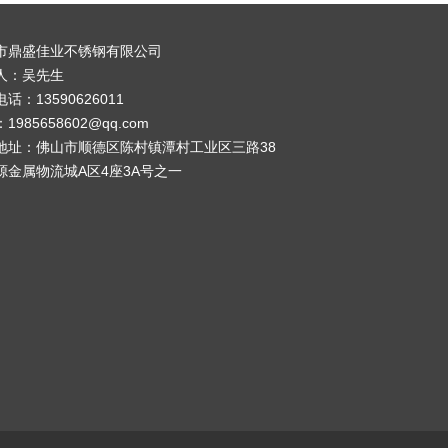
市鼎盛佳业不锈钢有限公司
人：吴先生
话：13590626011
1985658602@qq.com
地址：佛山市顺德区陈村镇潭村工业区三路38
源金属物流城A区4座3A号之一