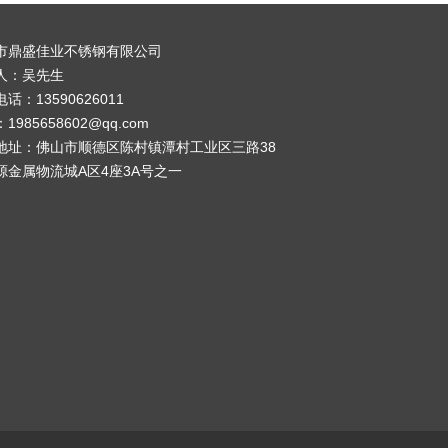
市鼎盛佳业不锈钢有限公司
人：吴先生
话：13590626011
1985658602@qq.com
地址：佛山市顺德区陈村镇潭村工业区三路38
源金属物流城A区4座3A号之一