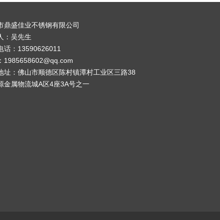
市鼎盛佳业不锈钢有限公司
人：吴先生
话：13590626011
1985658602@qq.com
地址：佛山市顺德区陈村镇潭村工业区三路38
源金属物流城A区4座3A号之一